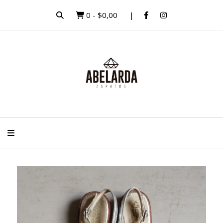
0
-
$0,00